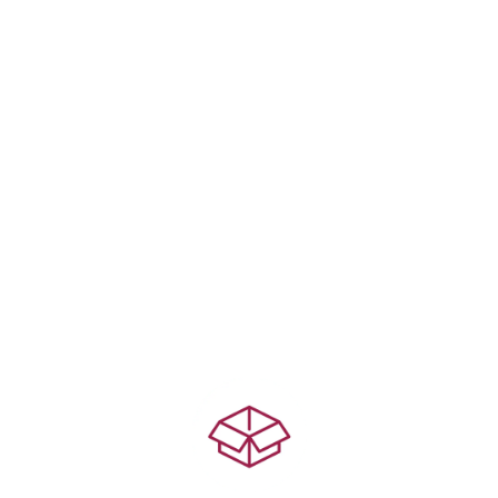
Günstig Lagerflächen mieten
PERFEKTE LAGERRÄUME FÜR
PRIVAT & GEWERBE
Bei DeinLagerraum.de findest du moderne
Selfstorage‑Lagerräume in Köln – flexibel, sicher und
jederzeit zugänglich. Ob Umzug, Firmeneinlagerung oder
einfach mehr Platz zu Hause:
Wir haben die passende Box für dich.