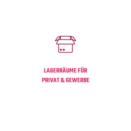
So kannst du deine Gegenstände genau dann einlagern
oder abholen, wenn es in deinen Alltag passt.
LAGERRÄUME FÜR
PRIVAT & GEWERBE
Egal ob Akten, Waren, Möbel oder Sportequipment – bei
uns lagerst du alles trocken und sauber ein.
Privatpersonen, Selbstständige und Unternehmen finden
bei deinlagerraum.de flexible Flächen von der kleinen Box
bis zum großen Lagerraum.