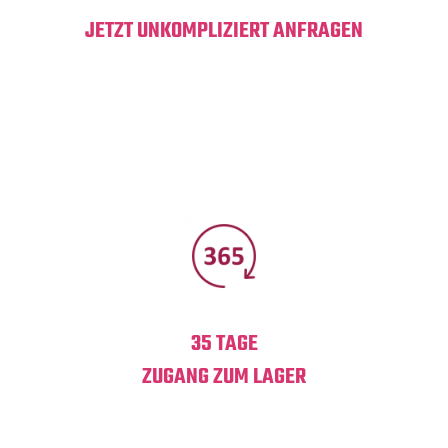
JETZT UNKOMPLIZIERT ANFRAGEN
Frage deinen Lagerraum in Köln in nur wenigen Minuten
online oder per Telefon an.
Größe auswählen, Einzugsdatum festlegen und einziehen.
Ohne versteckte Kosten.
35 TAGE
ZUGANG ZUM LAGER
Du hast an 365 Tagen im Jahr bequemen Zugang zu deiner
Box.