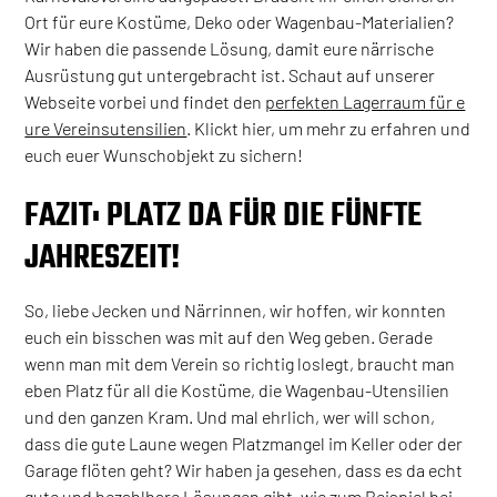
Ort für eure Kostüme, Deko oder Wagenbau-Materialien?
Wir haben die passende Lösung, damit eure närrische
Ausrüstung gut untergebracht ist. Schaut auf unserer
Webseite vorbei und findet den
perfekten Lagerraum für e
ure Vereinsutensilien
. Klickt hier, um mehr zu erfahren und
euch euer Wunschobjekt zu sichern!
FAZIT: PLATZ DA FÜR DIE FÜNFTE
JAHRESZEIT!
So, liebe Jecken und Närrinnen, wir hoffen, wir konnten
euch ein bisschen was mit auf den Weg geben. Gerade
wenn man mit dem Verein so richtig loslegt, braucht man
eben Platz für all die Kostüme, die Wagenbau-Utensilien
und den ganzen Kram. Und mal ehrlich, wer will schon,
dass die gute Laune wegen Platzmangel im Keller oder der
Garage flöten geht? Wir haben ja gesehen, dass es da echt
gute und bezahlbare Lösungen gibt, wie zum Beispiel bei