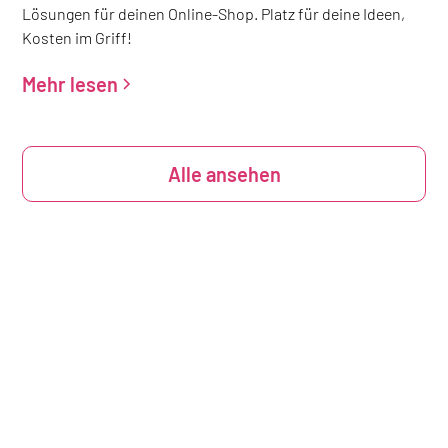
Lösungen für deinen Online-Shop. Platz für deine Ideen,
Kosten im Griff!
Mehr lesen
Alle ansehen
Du mietest immer nur
die Größe eines Lagerraumes, die du auch wirklich benötigst!