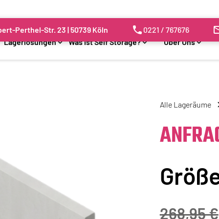
ert-Perthel-Str. 23 | 50739 Köln
0221 / 767676
Lagerlösungen
Was ist Self Storage?
Über Uns
Alle Lageräume
ANFRA
Größ
268,95 €