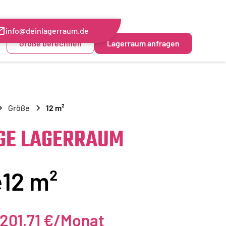
info@deinlagerraum.de
Größe berechnen
Lagerraum anfragen
Größe
12 m²
GE LAGERRAUM
e
12 m²
201,71 €
/Monat